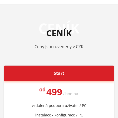
CENÍK
CENÍK
Ceny jsou uvedeny v CZK
Start
od
499
/ hodina
vzdálená podpora uživatel / PC
instalace - konfigurace / PC