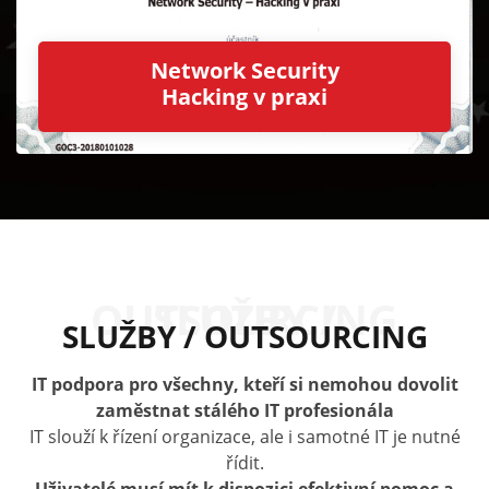
Network Security
Hacking v praxi
SLUŽBY / OUTSOURCING
SLUŽBY / OUTSOURCING
IT podpora pro všechny, kteří si nemohou dovolit
zaměstnat stálého IT profesionála
IT slouží k řízení organizace, ale i samotné IT je nutné
řídit.
Uživatelé musí mít k dispozici efektivní pomoc a